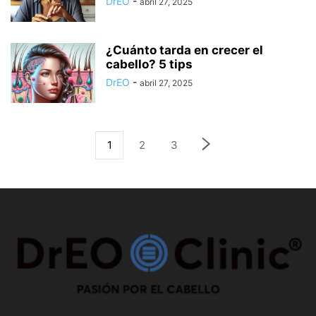
DrEO
-
abril 27, 2025
¿Cuánto tarda en crecer el
cabello? 5 tips
DrEO
-
abril 27, 2025
1
2
3