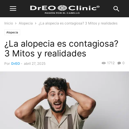
Inicio
Alopecia
¿La alopecia es contagiosa? 3 Mitos y realidades
Alopecia
¿La alopecia es contagiosa?
3 Mitos y realidades
1712
0
Por
DrEO
-
abril 27, 2025