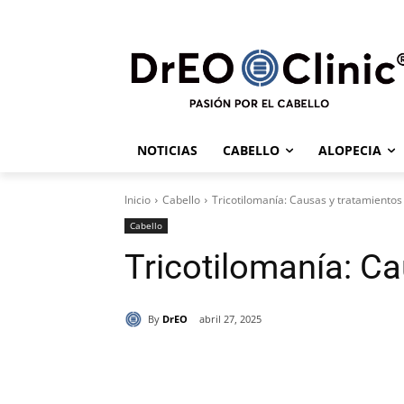
NOTICIAS
CABELLO
ALOPECIA
Inicio
Cabello
Tricotilomanía: Causas y tratamientos
Cabello
Tricotilomanía: C
By
DrEO
abril 27, 2025
Cuota